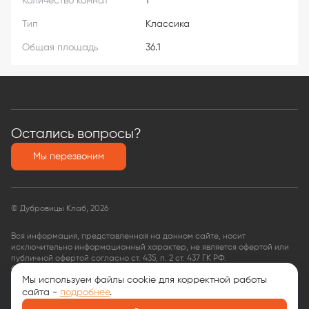
Количество комнат
1
Тип
Классика
Общая площадь
36.1
Остались вопросы?
Мы перезвоним
© Дубровицы Клаб, 2026
Вся информация, представленная на данном сайте, носит
исключительно информационный характер, не является офертой или
публичной офертой согласно ст. 435, п. 2 ст. 437 ГК РФ.
ООО «КФ Финансовые услуги»,
Мы используем файлы cookie для корректной работы
ОГРН: 1135074008563,
ИНН: 9704035599
сайта -
подробнее
.
Документы