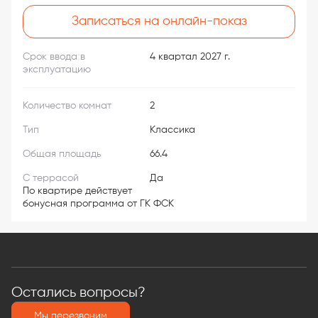
Записаться на онлайн-показ
Срок ввода в
4 квартал 2027 г.
эксплуатацию
Количество комнат
2
Тип
Классика
Общая площадь
66.4
С террасой
Да
По квартире действует
бонусная программа от ГК ФСК
Остались вопросы?
Мы перезвоним