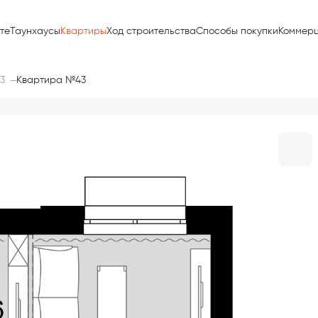
те
Таунхаусы
Квартиры
Ход строительства
Способы покупки
Коммер
 3
Квартира №43