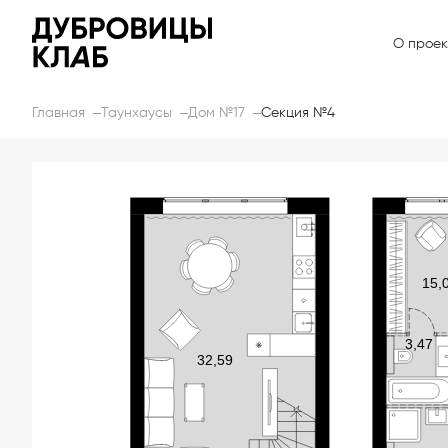
О проек
Главная
Таунхаусы
Дом №17
Секция №4