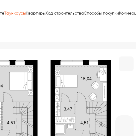
те
Таунхаусы
Квартиры
Ход строительства
Способы покупки
Коммер