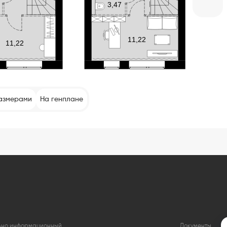
азмерами
На генплане
льно информационный
Документы