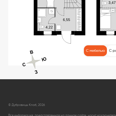
С мебелью
С р
© Дубровицы Клаб, 2026
Вся информация, представленная на данном сайте, носит исключите