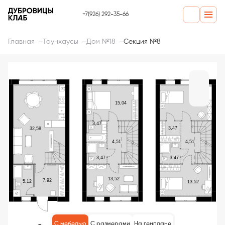
+7(926) 292-35-66
Главная
Таунхаусы
Дом №18
Секция №8
С мебелью
С размерами
На генплане