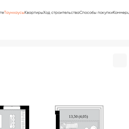
те
Таунхаусы
Квартиры
Ход строительства
Способы покупки
Коммер