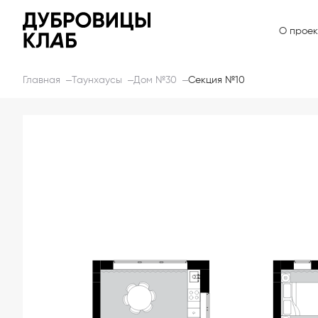
О проек
Главная
Таунхаусы
Дом №30
Секция №10